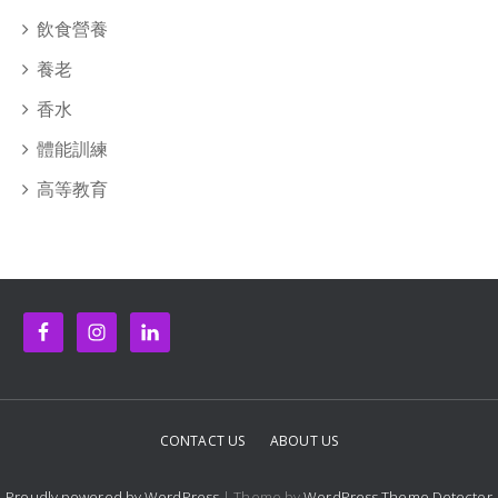
飲食營養
養老
香水
體能訓練
高等教育
CONTACT US
ABOUT US
Proudly powered by WordPress
| Theme by
WordPress Theme Detector