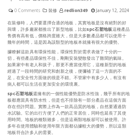
0 Comments
裝修
redlion349
January 12, 2024
在裝修時，人們要選擇合適的地板，其實地板是沒有絕對的好
與壞，許多廠家都推出了新型地板，比如
spc石塑地板
這種產品
售價有高有低，價格跨度雖大，但是大多數產品都可以使用十
幾年的時間，這是因為該類型的地板本就擁有很大的優勢。
據瞭解這款具有環保性能，環保性對於需求表做了十分的一
切，有些產品環保性不佳，剛剛安裝變散發出了難聞的氣味。
如果家中有老人和孩子，那更不應當使用它，這種新型的地板
經過了一段時間的研究和創新之後，便彌補了這一方面的不
足，在安全性方面做的很是不錯。不管家中有多少人，有沒有
病人都可以生活在更加安全的環境裏。
spc石塑地板
還擁有的一個性能優勢是防水性強，幾乎所有的地
板都應當具有防水性，但是也不排除有一部分產品在這個方面
存在些許問題。實際上作為一款高品質的地板，自然要通過防
水試驗。它的出行方便了人們的正常居住，同時也延長了其使
用時間。地板的種類雖多，但是這兩類地板卻可以被使用。許
多年在使用體驗和使用年限方面都佔據較大的優勢，所以這類
地板符合許多人的需要。