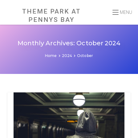
Skip
to
content
THEME PARK AT
MENU
PENNYS BAY
Monthly Archives: October 2024
Home
2024
October