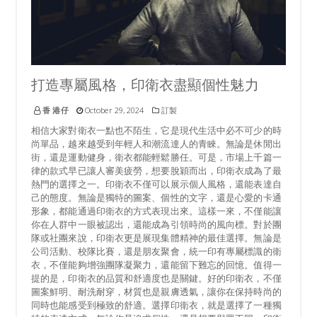
打造專屬風格，印衛衣盡顯個性魅力
香 港仔
October 29, 2024
訂製
相信大家對衛衣一點也不陌生，它是現代生活中必不可少的時
尚單品，越來越受到年輕人和潮流達人的青睞。無論是休閒出
街，還是運動健身，衛衣都能輕鬆勝任。可是，市場上千篇一
律的款式早已讓人審美疲勞，想要脫穎而出，印衛衣成為了最
熱門的選擇之一。印衛衣不僅可以展示個人風格，還能表達自
己的態度。無論是獨特的圖案、個性的文字，還是心愛的卡通
形象，都能通過印衛衣的方式表現出來。這樣一來，不僅能讓
你在人群中一眼被認出，還能成為引領時尚的風向標。對於團
隊或社團來說，印衛衣更是展現集體精神的最佳選擇。無論是
公司活動、校隊比賽，還是朋友聚會，統一印有專屬標識的衛
衣，不僅能夠增強團隊凝聚力，還能留下難忘的回憶。值得一
提的是，印衛衣的品質和舒適度也是關鍵。好的印衛衣，不僅
圖案鮮明、耐洗耐穿，材質也是親膚透氣，讓你在保持時尚的
同時也能感受到極致的舒適。選擇印衛衣，就是選擇了一種獨