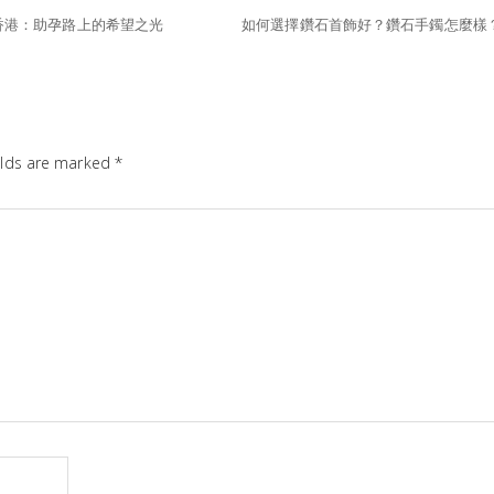
香港：助孕路上的希望之光
如何選擇鑽石首飾好？鑽石手鐲怎麼樣
elds are marked
*