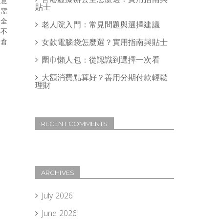
生意
貼士
至需
的全
老人院入門：常見問題與選擇建議
並不
的倉
女款電腦袋怎麼選？實用指南與貼士
圍巾懶人包：從認識到選擇一次看
大額消費點算好？善用分期付款輕鬆
理財
RECENT COMMENTS
ARCHIVES
July 2026
June 2026