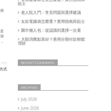
貼士
這個
老人院入門：常見問題與選擇建議
女款電腦袋怎麼選？實用指南與貼士
圍巾懶人包：從認識到選擇一次看
經是
個環
大額消費點算好？善用分期付款輕鬆
同，
理財
 Post
RECENT COMMENTS
方式
ARCHIVES
July 2026
June 2026