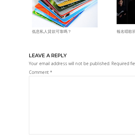
低息私人貸款可靠嗎？
報名唱歌
LEAVE A REPLY
Your email address will not be published.
Required fi
Comment
*