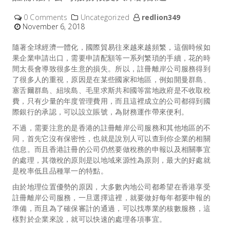
0 Comments
Uncategorized
redlion349
November 6, 2018
隨著全球經濟一體化，國際貿易往來越來越頻繁，這個時候如
果企業申請出口，需要申請配額等一系列繁瑣的手續，花的時
間太長會導致很多生意的損失。所以，註冊離岸公司服務得到
了很多人的重視，原因是在某些國家和地區，例如開曼群島、
塞舌爾群島、紐埃島、毛里求斯共和國等當地政府是不收取稅
費，只有少量的年度管理費用，而且這裡成立的公司都得到國
際銀行的承認，可以設立賬號，為財務運作帶來便利。
不過，需要注意的是香港的
註冊離岸公司服務
和其他地區的不
同，首先它沒有保密性，也就是說別人可以查到你企業的相關
信息。而且香港註冊的公司仍然要做稅務的申報以及相關事宜
的處理，其徵稅的原則是以地域來源性為原則，最大的好處就
是稅率低且品種單一的特點。
由於地理位置優勢的原因，大多數內地公司都希望在香港享受
註冊離岸公司服務，一旦選擇這裡，就要做好每年都要申報的
準備，而且為了確保審計的通過，可以找專業的
核數服務
，這
樣對於企業來說，就可以快速的處理各項事宜。