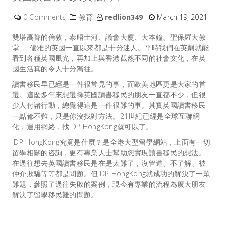
0 Comments
教育
redlion349
March 19, 2021
雙塔高聳的倫敦，泰晤士河、議會大廈、大本鐘、聖保羅大教
堂……優雅的英國一直以來都是十分迷人。平時我們在英劇就能
看到各種英國風光，再加上與香港截然不同的社會文化，在英
國生活真的令人十分嚮往。
讀書移民早已經是一件很常見的事，而歐美地區更是大家的首
選。這麼多年來想選擇英國讀書移民的朋友一直都不少，但很
少人付諸行動，總覺得這是一件很難的事。其實英國讀書移民
一點都不難，只是你沒找對方法。21世紀已經是全球互聯網
化，運用網絡，找
IDP HongKong
就可以了。
IDP HongKong究竟是什麼？是全港大型留學網站，上面有一切
留學相關的咨詢，更有專業人士幫助您實現讀書移民的想法。
在過往想去
英國讀書移民
是在是太難了，沒管道、不了解、被
仲介欺騙等等都是問題。但IDP HongKong就成功的解決了一眾
難題，參照了過往失敗的案例，現今有專業的流程為廣大朋友
解決了留學移民難的問題。