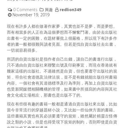
0 Comments
興趣
redlion349
November 19, 2019
現在有許多人都在做著作家夢，其實也並不是夢，而是夢想。
而有相當多的人正在為這個夢想而不懈奮鬥著。由於去出版社
出書有一定的困難，在題材審批上很嚴格，所以現下有許多作
者的書一般都很難與讀者見面。但若是找
自資出版社
去出書，
一切就容易得多。
所謂的自資出版社是指作者自己出錢，讓自己的書進行出版，
只不過由自資出版社來聯繫出號及印刷事宜，而現在香港就有
幾家這樣的出版社。不過雖然是自資，但也要遵守出版社的規
矩﹑符合社會道德及法律法規，並不是有錢就能出版任何書籍
內容。一個社會有其道德標準及行為準則，再加上自資出版社
也受新聞媒體相關機構的管理，如果書中所描寫的內容與其社
會文化或立場相左，那書也是出版不了的。
現在有些很有趣的書籍一般都是通過自資出版社來出版，比如
當今非常流行的穿越題材小說，又比如一些仙俠方面的書籍。
這些書籍其實也有其必須要遵守的規矩，雖然屬於精靈古怪傳
說之類的小說，但是也得受現下規矩的制約，否則即使是自資
出版社也不會審核通過。