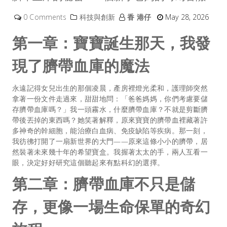
0 Comments
科技與創新
香 港仔
May 28, 2026
第一章：寶寶誕生那天，我發
現了臍帶血庫的魔法
永遠記得女兒出生的那個凌晨，產房裡燈光柔和，護理師突然
拿著一份文件走過來，甜甜地問：「爸爸媽媽，你們考慮要儲
存
臍帶血庫
嗎？」我一頭霧水，什麼臍帶血庫？不就是剪斷臍
帶後丟掉的東西嗎？她笑著解釋，原來寶寶的臍帶血裡藏著許
多神奇的幹細胞，能治療白血病、免疫缺陷等疾病。那一刻，
我彷彿打開了一扇新世界的大門——原來這條小小的臍帶，居
然裝著未來幾十年的希望寶盒。我握著太太的手，兩人互看一
眼，決定好好研究這個聽起來有點科幻的選擇。
第二章：臍帶血庫不只是儲
存，更像一場生命保單的奇幻