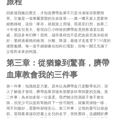
旅程
回家後我瘋狂爬文，才知道臍帶血庫不只是冷凍保存那麼簡
單。它像是一張專屬寶寶的生命保單——萬一哪天家人需要幹
細胞移植，這份「庫存」就能派上用場。我甚至幻想，如果二
十年後女兒長大，發現自己小時候的臍帶血竟然救過某位親
戚，那該多奇幻啊！當然，儲存過程也不是把血袋丟進冰箱就
好：要經過嚴格的檢測、分離、降溫，最後才送進零下196度的
液態氮槽。每一道手續都像在拍科幻電影，但每一關又充滿了
父母對未來的呵護。
第三章：從猶豫到驚喜，臍帶
血庫教會我的三件事
第一件事：知識就是力量。原本以為臍帶血只是醫學名詞，深
入了解後才發現，臍帶血庫背後有那麼多科學與愛的交織。第
二件事：為未知多留一分溫柔。我們無法預測孩子會不會生
病，但至少可以提前幫她存下一份可能性，就像買保險一樣，
用不到最好，需要時卻很安心。第三件事：父母的愛可以很超
前。當我看著儲存證書上女兒的名字，突然覺得，這趟關於臍