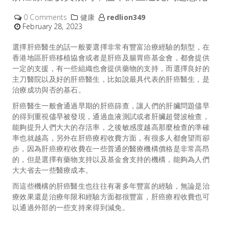
0 Comments
健康
redlion349
February 28, 2023
選擇
肝癌醫生
的話一般要選擇非常有豐富治療經驗的類型，在
香港地區肝癌移植協會或者是肝癌及腸胃癌基金會，都會提供
一定的支援，有一些組織也會提供藥物的支持，而選擇良好的
主刀醫院以及好的肝癌醫生，比如說最具代表的肝癌醫生，是
治療成功與否的基石。
肝癌醫生一般會通過早期的肝癌篩查，讓人們的肝臟問題儘早
的得到重視儘早被發現，通過血液測試或者肝臟超聲波檢查，
能夠提升人們大大的存活率，之後敏感度越高那麼檢查的準確
率也就越高，另外在肝癌療程收費方面，有很多人都會望而卻
步，因為肝癌療程收費在一些普通的醫療機構價格是非常高昂
的，但是選擇有藥物支持以及基金會支持的機構，能夠為人們
大大省去一些醫療成本。
而這些機構的肝癌醫生也往往有著多年豐富的經驗，無論是治
療效果還是治療年限和經驗方面都很豐富，肝癌療程收費也可
以通過外部的一些支持來得到減免。