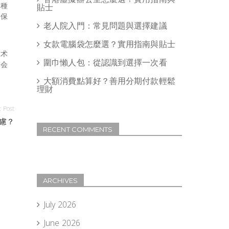
各種
貼士
期保
老人院入門：常見問題與選擇建議
生
女款電腦袋怎麼選？實用指南與貼士
手术
圍巾懶人包：從認識到選擇一次看
是会
大額消費點算好？善用分期付款輕鬆
理財
 Post
慮？
RECENT COMMENTS
ARCHIVES
July 2026
June 2026