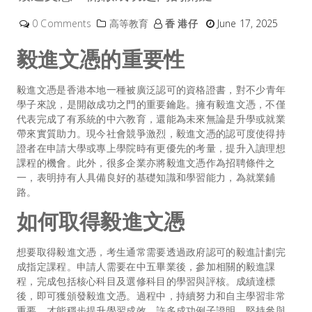
0 Comments
高等教育
香 港仔
June 17, 2025
毅進文憑的重要性
毅進文憑
是香港本地一種被廣泛認可的資格證書，對不少青年
學子來說，是開啟成功之門的重要鑰匙。擁有毅進文憑，不僅
代表完成了有系統的中六教育，還能為未來無論是升學或就業
帶來實質助力。現今社會競爭激烈，毅進文憑的認可度使得持
證者在申請大學或專上學院時有更優先的考量，提升入讀理想
課程的機會。此外，很多企業亦將毅進文憑作為招聘條件之
一，表明持有人具備良好的基礎知識和學習能力，為就業鋪
路。
如何取得毅進文憑
想要取得毅進文憑，考生通常需要透過政府認可的毅進計劃完
成指定課程。申請人需要在中五畢業後，參加相關的毅進課
程，完成包括核心科目及選修科目的學習與評核。成績達標
後，即可獲頒發毅進文憑。過程中，持續努力和自主學習非常
重要，才能穩步提升學習成效。許多成功例子證明，堅持參與