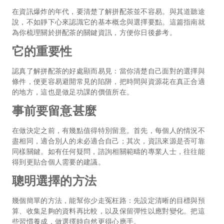
在資訊爆炸的年代，要清楚了解拼配茶並不容易。與其道聽途
說，不如靜下心來認識它的基本概念與選擇要點。這篇指南就
為你梳理關於拼配茶的關鍵資訊，方便你日後參考。
它的重要性
認真了解拼配茶的好處顯而易見：當你清楚自己面對的選擇與
條件，便更容易避開常見的陷阱，把時間與資源花在真正合適
的地方，這也是做足功課的價值所在。
事前要留意甚麼
在做決定之前，有幾點值得特別留意。首先，每個人的情況不
盡相同，適合別人的未必適合自己；其次，資訊來源是否可靠
同樣關鍵。如有任何疑問，諮詢相關範疇的專業人士，往往能
得到更貼合個人需要的建議。
聰明選擇的方法
幾個簡單的方法，能幫你少走冤枉路：先設定清晰的目標與預
算、收集足夠的資料再比較，以及保留彈性以應對變化。把這
些習慣養成，做選擇時自然更得心應手。