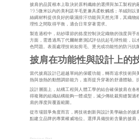
披肩
的品質根本上取決於原料纖維的選擇與加工製程的
19.5微米以內的美利諾羊毛更兼具柔軟觸感；羊絨則以
絲綢材料提供良好的吸濕排汗功能與天然光澤，其織物
理性之間取得平衡，適合日常穿著需求。
製造過程中，紡紗環節的捻度控制決定織物的強度與手
方面，需透過馬丁代爾耐磨測試評估抗起毛球性能，以
色問題。表面處理技術如剪毛、燙光或功能性的防污抗
披肩在功能性與設計上的
當代披肩設計已超越單純的保暖功能，轉而追求技術與美
熱與放熱的動態調節能力，進而提升穿著的舒適體驗。
設計層面上，結構工程與人體工學的結合確保披肩在各
得複雜的組織結構能夠一體成型，減少傳統裁剪縫製過
肩的厚度與覆蓋範圍。
從市場競爭角度而言，將技術創新與設計美學融合的披
點建立品牌的專業權威地位。選擇具備技術含量的披肩，
Previous Post