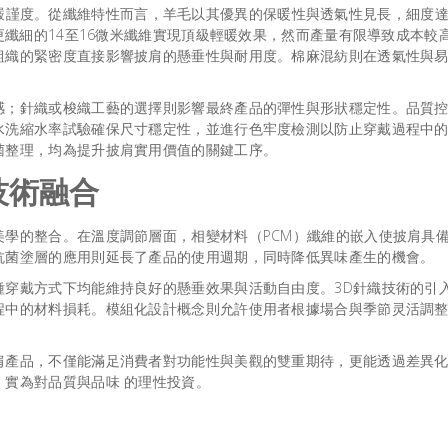
嚴謹度。從纖維特性而言，羊毛以其優異的保暖性與透氣性見長，細度
更纖細的14至16微米纖維實現頂級輕暖效果，然而產量有限導致成本較
組織的緊密度直接影響披肩的懸垂性與耐用度。棉麻混紡則在透氣性與
感；針織或梭織工藝的選擇則影響最終產品的彈性與形狀穩定性。品質
水洗縮水率試驗確保尺寸穩定性，並進行色牢度檢測以防止穿戴過程中
菌整理，均為提升披肩實用價值的關鍵工序。
技術融合
學的整合。在溫度調節層面，相變材料（PCM）纖維的嵌入使披肩具
抗菌塗層的應用則延長了產品的使用週期，同時降低異味產生的機會。
種穿戴方式下均能維持良好的懸垂效果與活動自由度。3D針織技術的引
程中的材料損耗。模組化設計概念則允許使用者根據場合與季節灵活調
肩產品，不僅能滿足消費者對功能性與美觀的雙重期待，更能透過差異
實為對品質與品味 的理性投資。