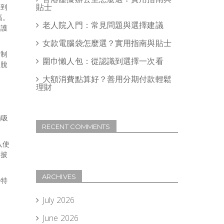
貼士
達到
高。
老人院入門：常見問題與選擇建議
易護
女款電腦袋怎麼選？實用指南與貼士
控制
圍巾懶人包：從認識到選擇一次看
的脫
大額消費點算好？善用分期付款輕鬆
理財
備吸
RECENT COMMENTS
入使
整披
ARCHIVES
化特
July 2026
June 2026