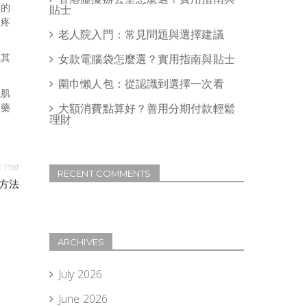
訓的
貼士
他疼
老人院入門：常見問題與選擇建議
或其
女款電腦袋怎麼選？實用指南與貼士
圍巾懶人包：從認識到選擇一次看
強肌
：藥
大額消費點算好？善用分期付款輕鬆
理財
 Post
RECENT COMMENTS
方法
ARCHIVES
July 2026
June 2026