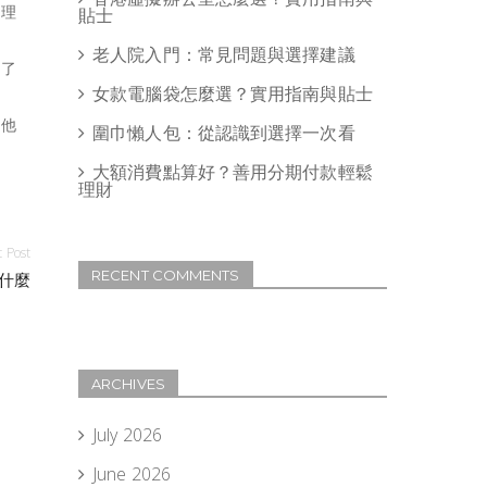
的理
貼士
老人院入門：常見問題與選擇建議
熱了
女款電腦袋怎麼選？實用指南與貼士
，他
圍巾懶人包：從認識到選擇一次看
大額消費點算好？善用分期付款輕鬆
理財
 Post
RECENT COMMENTS
什麼
ARCHIVES
July 2026
June 2026