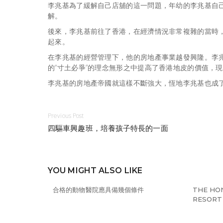
李兆基為了緩解自己店舖的這一問題，年幼的李兆基自
解。
後來，李兆基前往了香港，在經濟情況非常複雜的當時
起來。
在李兆基的經營管理下，他的房地產事業越發興隆。李
的“寸土必爭”的理念無形之中提高了香港地皮的價值，
李兆基的房地產帝國就這樣不斷強大，
恆地李兆基
也成
Previous Post
四驅車興趣班，培養孩子特長的一面
YOU MIGHT ALSO LIKE
合格的動物醫院應具備幾個條件
THE HO
RESORT