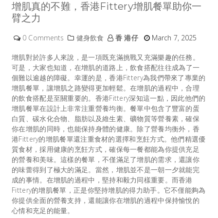
增肌真的不難，香港Fittery增肌餐單助你一
臂之力
0 Comments
健身飲食
香 港仔
March 7, 2025
增肌對於許多人來說，是一項既充滿挑戰又充滿樂趣的任務。
可是，大家也知道，在
增肌
的道路上，飲食搭配往往成為了一
個難以逾越的障礙。幸運的是，香港Fittery為我們帶來了專業的
增肌餐單，讓增肌之路變得更加輕鬆。在增肌的過程中，合理
的飲食搭配是至關重要的。香港Fittery深知這一點，因此他們的
增肌餐單在設計上非常注重營養均衡。餐單中包含了豐富的蛋
白質、碳水化合物、脂肪以及維生素、礦物質等營養素，確保
你在增肌的同時，也能保持身體的健康。除了營養均衡外，香
港Fittery的增肌餐單還注重食材的選擇和烹飪方式。他們精選優
質食材，採用健康的烹飪方式，確保每一餐都能為你提供充足
的營養和美味。這樣的餐單，不僅滿足了增肌的需求，還讓你
的味蕾得到了極大的滿足。當然，增肌並不是一朝一夕就能完
成的事情。在增肌的過程中，堅持和毅力同樣重要。而香港
Fittery的增肌餐單，正是你堅持增肌的得力助手。它不僅能夠為
你提供全面的營養支持，還能讓你在增肌的過程中保持愉悅的
心情和充足的能量。