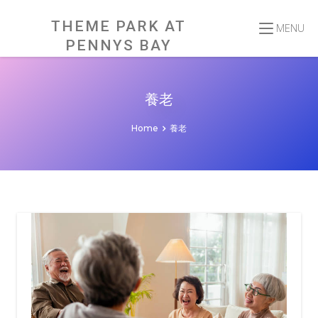
Skip
to
content
THEME PARK AT
MENU
PENNYS BAY
養老
Home
養老