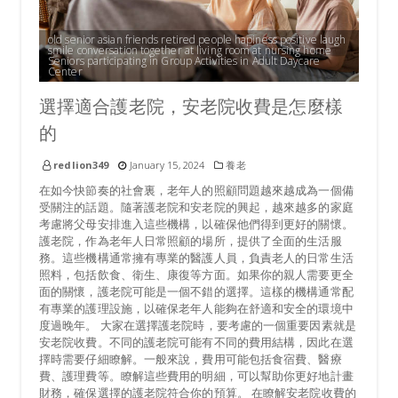
old senior asian friends retired people hapiness positive laugh
smile conversation together at living room at nursing home
Seniors participating in Group Activities in Adult Daycare
Center
選擇適合護老院，安老院收費是怎麼樣
的
redlion349
January 15, 2024
養老
在如今快節奏的社會裏，老年人的照顧問題越來越成為一個備
受關注的話題。隨著護老院和安老院的興起，越來越多的家庭
考慮將父母安排進入這些機構，以確保他們得到更好的關懷。
護老院，作為老年人日常照顧的場所，提供了全面的生活服
務。這些機構通常擁有專業的醫護人員，負責老人的日常生活
照料，包括飲食、衛生、康復等方面。如果你的親人需要更全
面的關懷，護老院可能是一個不錯的選擇。這樣的機構通常配
有專業的護理設施，以確保老年人能夠在舒適和安全的環境中
度過晚年。 大家在選擇護老院時，要考慮的一個重要因素就是
安老院收費。不同的護老院可能有不同的費用結構，因此在選
擇時需要仔細瞭解。一般來說，費用可能包括食宿費、醫療
費、護理費等。瞭解這些費用的明細，可以幫助你更好地計畫
財務，確保選擇的護老院符合你的預算。 在瞭解安老院收費的