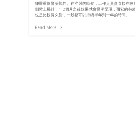
卻嚴重影響美觀性。在注射的時候，工作人員會直接在咬
側紮上幾針，1~2個月之後效果就會逐漸呈現，而它的持
也是比較長久對，一般都可以持續半年到一年的時間。
Read More...