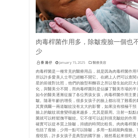
肉毒桿菌作用多，除皺瘦臉一個也
少
香 港仔
January 15, 2025
醫療美容
肉毒桿菌是一種常見的醫療用品，就是因為肉毒桿菌作用
所以許多愛美人士早已經離不開它。在網上人們可以查閱
星的前後對比照，他們的臉型和麵容之所以發生如此巨大
化，與醫美分不開，而肉毒桿菌則是佔據了醫美市場的半
如今的醫美逐漸征服了各位男孩女孩，肉毒桿菌作用主要
皺。隨著年齡的增長，很多女孩子的臉上都出現了難看的
其實偶爾一兩道皺紋沒有太大的影響，如果沒有積極干預
臉上的皺紋就會變得越來越多，尤其是眼周。注射一點點
菌就可以輕鬆撫平皺紋。它不僅可以起到填充皺紋的作用
確實可以從本質上除皺，持續的時間比較長。肉肉毒桿菌
包括了瘦臉，少用一點可以除皺，多用一點就能夠瘦臉。
瘦咬肌，許多女孩子是典型的國字臉，雖然看起來很旺夫