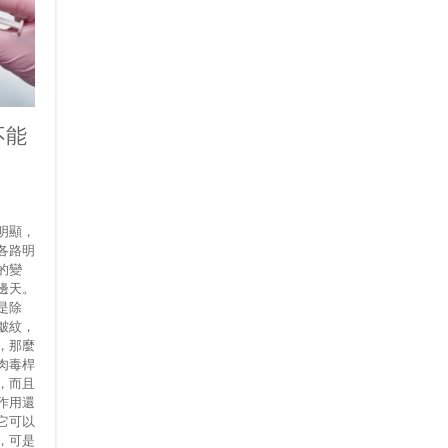
不能
明顯，
各路明
的變
邊天。
是除
皺紋，
，那麼
肉毒桿
，而且
作用還
它可以
，可是