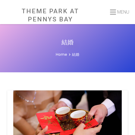
Skip
to
content
THEME PARK AT
MENU
PENNYS BAY
結婚
Home
結婚