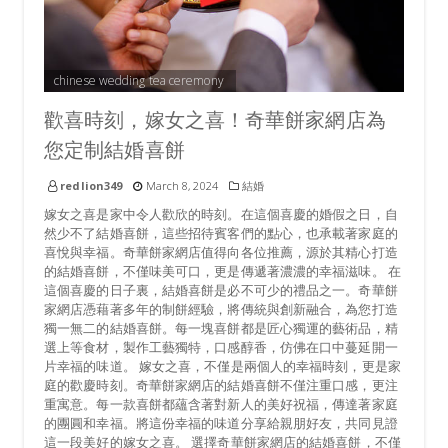
chinese wedding tea ceremony
歡喜時刻，嫁女之喜！奇華餅家網店為
您定制結婚喜餅
redlion349
March 8, 2024
結婚
嫁女之喜是家中令人歡欣的時刻。在這個喜慶的婚假之日，自
然少不了結婚喜餅，這些招待賓客們的點心，也承載著家庭的
喜悅與幸福。奇華餅家網店值得向各位推薦，源於其精心打造
的結婚喜餅，不僅味美可口，更是傳遞著濃濃的幸福滋味。 在
這個喜慶的日子裏，結婚喜餅是必不可少的禮品之一。奇華餅
家網店憑藉著多年的制餅經驗，將傳統與創新融合，為您打造
獨一無二的結婚喜餅。每一塊喜餅都是匠心獨運的藝術品，精
選上等食材，製作工藝獨特，口感醇香，仿佛在口中蔓延開一
片幸福的味道。 嫁女之喜，不僅是兩個人的幸福時刻，更是家
庭的歡慶時刻。奇華餅家網店的結婚喜餅不僅注重口感，更注
重寓意。每一款喜餅都蘊含著對新人的美好祝福，傳達著家庭
的團圓和幸福。將這份幸福的味道分享給親朋好友，共同見證
這一段美好的嫁女之喜。 選擇奇華餅家網店的結婚喜餅，不僅