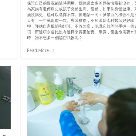
保證自己的資源能隨時調用。我聽過太多爸媽後悔當初沒存，
為家族有遺傳病史或孩子突然生病。當然，如果你身體健康、
族沒病史，也可以選擇不存。但老話一句：臍帶血的機會不是
天有，一生就那麼一次。與其猶豫，不如跟婦產科醫師好好聊
聊，評估自家風險和預算。不管怎樣，認識它就等於手握一個
項，而選項永遠比沒有選擇來得更踏實。畢竟，當生命需要奇
時，誰不想多一個秘密武器呢？
Read More...