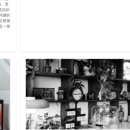
別。更
里語的
阿嬤的
災難褪
是一種