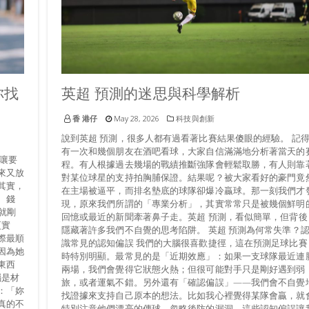
你找
英超 預測的迷思與科學解析
香 港仔
May 28, 2026
科技與創新
說到英超 預測，很多人都有過看著比賽結果傻眼的經驗。 記
有一次和幾個朋友在酒吧看球，大家自信滿滿地分析著當天的
嚷要
程。有人根據過去幾場的戰績推斷強隊會輕鬆取勝，有人則靠
來又放
對某位球星的支持拍胸脯保證。結果呢？被大家看好的豪門竟
其實，
在主場被逼平，而排名墊底的球隊卻爆冷贏球。那一刻我們才
、錢
現，原來我們所謂的「專業分析」，其實常常只是被幾個鮮明
就剛
回憶或最近的新聞牽著鼻子走。英超 預測，看似簡單，但背後
更實
隱藏著許多我們不自覺的思考陷阱。 英超 預測為何常失準？
際最順
識常見的認知偏誤 我們的大腦很喜歡捷徑，這在預測足球比賽
因為她
時特別明顯。最常見的是「近期效應」：如果一支球隊最近連
東西
兩場，我們會覺得它狀態火熱；但很可能對手只是剛好遇到弱
惱是材
旅，或者運氣不錯。另外還有「確認偏誤」——我們會不自覺
：「妳
找證據來支持自己原本的想法。比如我心裡覺得某隊會贏，就
真的不
特別注意他們漂亮的傳球，忽略後防的漏洞。這些認知偏誤讓