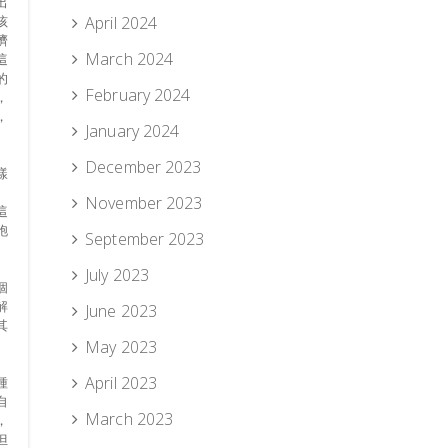
出
April 2024
孩
臍
March 2024
這
的
February 2024
，
，
January 2024
December 2023
樣
November 2023
這
胞
September 2023
July 2023
個
解
June 2023
其
May 2023
April 2023
種
自
March 2023
，
但