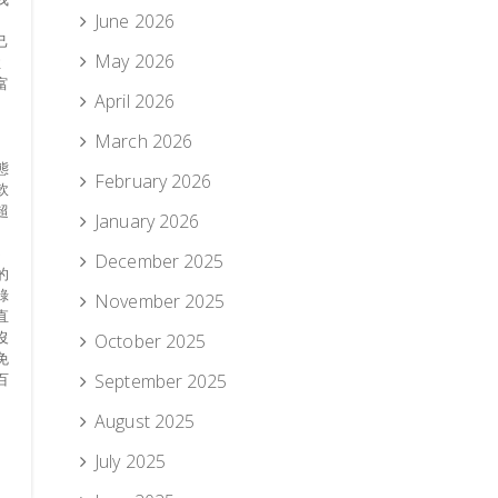
June 2026
己
May 2026
性
富
April 2026
March 2026
態
February 2026
軟
超
January 2026
不
December 2025
的
錄
November 2025
直
沒
October 2025
免
百
September 2025
August 2025
July 2025