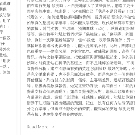
酯纖維
們在進行英超 預測時，不自覺地放大了某些資訊，忽略了更全
期保
面的客觀事實。教訓是：下次先問自己「我是不是只看到了自
或防刮
想看的？」 如何運用數據與團隊動態，提升英超 預測的準確
，用了
如果真的想提高準確率，就不能只靠感覺。現代足球有非常豐
的！」
的數據：射門次數、控球率、預期進球（xG）、球員跑動距離
乎
等等。這些數字能幫助我們拆穿「偽強隊」或「偽弱隊」的面
一個設
紗。例如一支隊伍雖然贏球，但xG很低，表示贏得僥倖；另一
牛仔
隊輸球卻創造出更多機會，可能只是運氣不好。此外，團隊動
裝外套
也很重要——傷病名單、更衣室氣氛、教練戰術調整，這些「
緻感。
資訊」有時比數字更關鍵。把數據庫與新聞搭配起來，你的英
「朋友
預測才能真正站在科學的基礎上，而不是純粹的賭運氣。 平衡
一點，
直覺與分析：建立冷靜而有效的英超 預測策略 最好的策略，
，無論
是完全拋棄直覺，也不是只靠冰冷數字。而是先建立一個客觀
評估框架：列出雙方的狀態、傷停、主客場差異、近期對戰記
等，然後再看數據報告。做完這些功課後，再問自己：「我的
覺還支持這個結論嗎？」如果直覺強烈反對，那就回頭檢查有
有遺漏的資訊。這種「先理性、後感性」的流程，能幫助你避
衝動下注或隨口說出錯誤的預測。記住，沒有任何方法能保證
分之百準確，但養成冷靜分析的習慣，能讓你的英超 預測更有
憑有據，也更能享受觀賽的樂趣。
Read More...