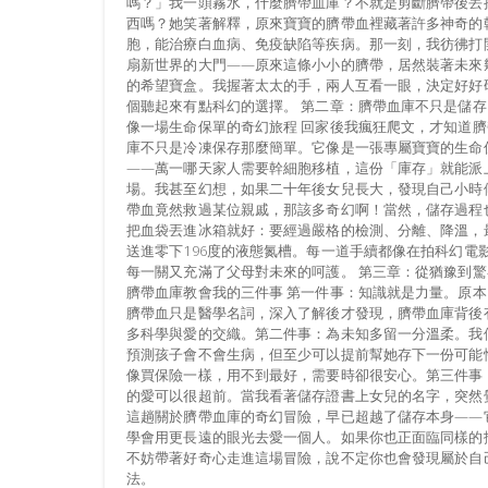
嗎？」我一頭霧水，什麼臍帶血庫？不就是剪斷臍帶後丟
西嗎？她笑著解釋，原來寶寶的臍帶血裡藏著許多神奇的
胞，能治療白血病、免疫缺陷等疾病。那一刻，我彷彿打
扇新世界的大門——原來這條小小的臍帶，居然裝著未來
的希望寶盒。我握著太太的手，兩人互看一眼，決定好好
個聽起來有點科幻的選擇。 第二章：臍帶血庫不只是儲存
像一場生命保單的奇幻旅程 回家後我瘋狂爬文，才知道臍
庫不只是冷凍保存那麼簡單。它像是一張專屬寶寶的生命
——萬一哪天家人需要幹細胞移植，這份「庫存」就能派
場。我甚至幻想，如果二十年後女兒長大，發現自己小時
帶血竟然救過某位親戚，那該多奇幻啊！當然，儲存過程
把血袋丟進冰箱就好：要經過嚴格的檢測、分離、降溫，
送進零下196度的液態氮槽。每一道手續都像在拍科幻電
每一關又充滿了父母對未來的呵護。 第三章：從猶豫到驚
臍帶血庫教會我的三件事 第一件事：知識就是力量。原本
臍帶血只是醫學名詞，深入了解後才發現，臍帶血庫背後
多科學與愛的交織。第二件事：為未知多留一分溫柔。我
預測孩子會不會生病，但至少可以提前幫她存下一份可能
像買保險一樣，用不到最好，需要時卻很安心。第三件事
的愛可以很超前。當我看著儲存證書上女兒的名字，突然
這趟關於臍帶血庫的奇幻冒險，早已超越了儲存本身——
學會用更長遠的眼光去愛一個人。如果你也正面臨同樣的
不妨帶著好奇心走進這場冒險，說不定你也會發現屬於自
法。