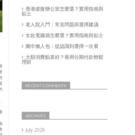
香港虛擬辦公室怎麼選？實用指南與
貼士
老人院入門：常見問題與選擇建議
女款電腦袋怎麼選？實用指南與貼士
圍巾懶人包：從認識到選擇一次看
大額消費點算好？善用分期付款輕鬆
得
理財
賽
著
然
發
RECENT COMMENTS
的
認
勝
ARCHIVES
地
會
July 2026
我