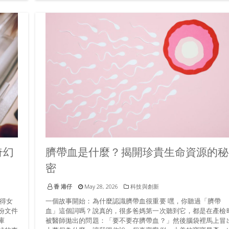
奇幻
臍帶血是什麼？揭開珍貴生命資源的秘
密
香 港仔
May 28, 2026
科技與創新
得女
一個故事開始：為什麼認識臍帶血很重要 嘿，你聽過「臍帶
份文件
血」這個詞嗎？說真的，很多爸媽第一次聽到它，都是在產檢
庫
被醫師拋出的問題：「要不要存臍帶血？」然後腦袋裡馬上冒