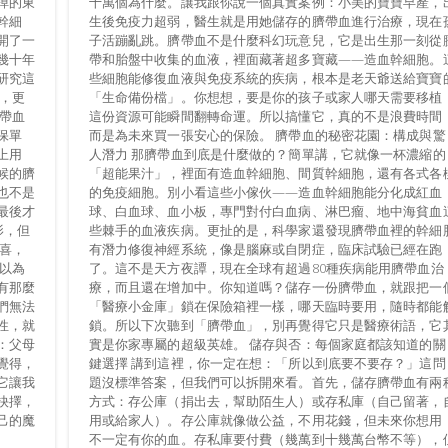
掉的東
十萬個為什麼。讓我跟你說一個真實案例：小美的寶寶早產，
幹細
生後免疫力超弱，醫生就是用她儲存的臍帶血進行治療，現在
開了一
子活蹦亂跳。臍帶血不是什麼科幻玩意兒，它是出生那一刻從
幾十年
帶和胎盤中收集的血液，裡面藏著超多寶藏——造血幹細胞。
研究這
些細胞能修復血液與免疫系統的疾病，根本是老天爺送給寶寶
，更
「生命備份檔」。你想想，要是你的孩子或家人哪天需要移植
帶血
這份資源可能瞬間翻轉命運。所以搞懂它，真的不是浪費時間
保單
而是為未來買一張安心的保險。 臍帶血的秘密花園：構成與驚
上用
人潛力 那臍帶血到底是什麼做的？簡單講，它就像一杯濃縮的
候的臍
「超能果汁」，裡面有造血幹細胞、間質幹細胞，還有各式各
也不是
的免疫細胞。別小看這些小傢伙——造血幹細胞能分化成紅血
最後才
球、白血球、血小板，專門對付白血病、淋巴瘤、地中海貧血
影，但
些棘手的血液疾病。更扯的是，科學家還發現臍帶血裡的幹細
喜，
有潛力修復神經系統，像是腦麻或自閉症，臨床試驗已經在跑
以為
了。這不是天方夜譚，現在全球有超過80種疾病能用臍帶血治
有那麼
療，而且還在增加中。你知道嗎？儲存一份臍帶血，就跟把一
們無法
「醫療小金庫」鎖在保險箱裡一樣，哪天臨時要用，隨時都能
性，就
鎖。所以下次聽到「臍帶血」，別再覺得它只是醫療術語，它
：父母
實是你家專屬的超級英雄。 儲存與否：每個家庭都該知道的關
覺得，
鍵選擇 講到這裡，你一定在想：「所以到底要不要存？」這問
它讓我
題沒標準答案，但我們可以拆開來看。首先，儲存臍帶血有兩
抉擇，
方式：存公庫（捐出去，幫助陌生人）或存私庫（自己留著，
己的魔
用或給家人）。存公庫就像做公益，不用花錢，但未來你想用
不一定有你的血。存私庫要付費（幾萬到十幾萬台幣不等），