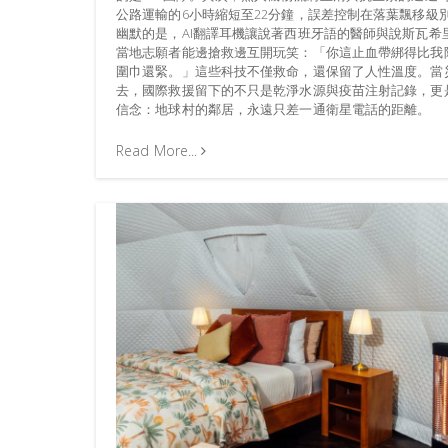
公路運輸的6小時縮短至22分鐘，誤差控制在落葉飄移級
幽默的是，AI翻譯耳機讓說著西班牙語的醫師與說斯瓦希
當地志願者能邊搶救邊互開玩笑：「你這止血帶綁得比我
圍巾還緊。」這些科技不僅救命，還保留了人性溫度。當
去，國際救援留下的不只是乾淨水源與疫苗注射記錄，更
信念：地球村的鄰居，永遠只差一通衛星電話的距離。
Read More...