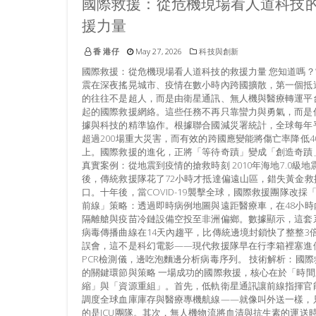
國際救援：從危機現場看人道科技
援力量
香 港仔
May 27, 2026
科技與創新
國際救援：從危機現場看人道科技的救援力量 您知道嗎？
震在深夜搖晃城市、疫情在數小時內跨國擴散，第一個抵
的往往不是超人，而是由衛星通訊、無人機與醫療轉運平
起的國際救援網絡。這些任務不再只靠蠻力與勇氣，而是
據與科技的精準協作。根據聯合國減災署統計，全球每年
超過200場重大災害，而有效的跨國應變能將傷亡率降低4
上。國際救援的進化，正將「等待奇蹟」變成「創造奇蹟
真實案例：從地震到疫情的搶救時刻 2010年海地7.0級地
後，傳統救援隊花了72小時才抵達偏遠山區，錯失黃金救
口。十年後，當COVID-19襲擊全球，國際救援團隊改採
前線」策略：透過即時病例地圖與遠距醫療車，在48小時
隔離艙與疫苗冷鏈設備空投至非洲偏鄉。數據顯示，這套
病毒傳播曲線在14天內趨平，比傳統邊境封鎖快了整整3
誤會，這不是科幻電影——現代救援隊早在行李箱裡塞進
PCR檢測儀，邊吃泡麵邊分析病毒序列。 技術解析：國際
的關鍵環節與策略 一場成功的國際救援，核心在於「時間
縮」與「資源重組」。首先，低軌衛星通訊讓前線指揮官
調度全球血庫庫存與醫療專機航線——就像叫外送一樣，
的是ICU團隊。其次，無人機物流將血清與抗生素的運送