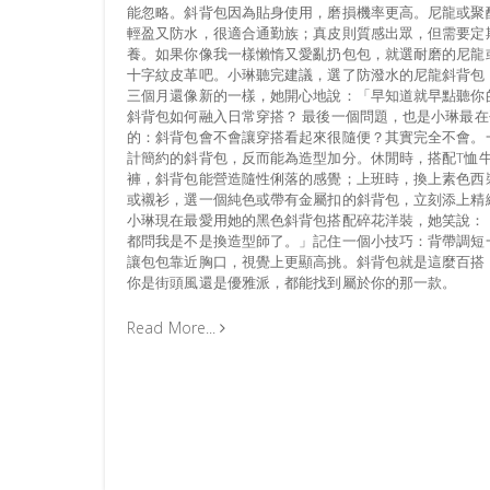
能忽略。斜背包因為貼身使用，磨損機率更高。尼龍或聚
輕盈又防水，很適合通勤族；真皮則質感出眾，但需要定
養。如果你像我一樣懶惰又愛亂扔包包，就選耐磨的尼龍
十字紋皮革吧。小琳聽完建議，選了防潑水的尼龍斜背包
三個月還像新的一樣，她開心地說：「早知道就早點聽你
斜背包如何融入日常穿搭？ 最後一個問題，也是小琳最在
的：斜背包會不會讓穿搭看起來很隨便？其實完全不會。
計簡約的斜背包，反而能為造型加分。休閒時，搭配T恤
褲，斜背包能營造隨性俐落的感覺；上班時，換上素色西
或襯衫，選一個純色或帶有金屬扣的斜背包，立刻添上精
小琳現在最愛用她的黑色斜背包搭配碎花洋裝，她笑說：
都問我是不是換造型師了。」記住一個小技巧：背帶調短
讓包包靠近胸口，視覺上更顯高挑。斜背包就是這麼百搭
你是街頭風還是優雅派，都能找到屬於你的那一款。
Read More...