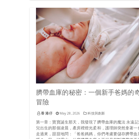
臍帶血庫的秘密：一個新手爸媽的
冒險
香 港仔
May 28, 2026
科技與創新
第一章：寶寶誕生那天，我發現了臍帶血庫的魔法 永遠記
兒出生的那個凌晨，產房裡燈光柔和，護理師突然拿著一
走過來，甜甜地問：「爸爸媽媽，你們考慮要儲存臍帶血