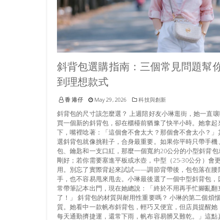
斜背包選購指南：三個常見問題幫
到理想款式
香 港仔
May 29, 2026
科技與創新
斜背包的尺寸該怎麼選？ 上週陪好友小琳逛街，她一直嚷
買一個新的斜背包，卻在櫃檯前猶豫了快半小時。她拿起
下，嘴裡唸著：「這個會不會太大？那個會不會太小？」
選斜背包就像挑鞋子，合身最重要。如果你平時只帶手機
包、鑰匙和一支口紅，那麼一個寬約20公分的小型斜背包
剛好；若你需要塞進平板或水壺，中型（25-30公分）會
用。別忘了實際背起來試試——調節背帶後，包包落在腰
手，也不容易甩來甩去。小琳最後選了一個中型斜背包，
常帶筆記本出門，現在她總說：「終於不用再手忙腳亂翻
了！」 斜背包的材質與耐用性重要嗎？ 小琳的第二個煩
質。她看中一款帆布斜背包，輕巧又便宜，但店員提醒她
每天通勤擠捷運，還常下雨，帆布容易髒又難乾。」這點