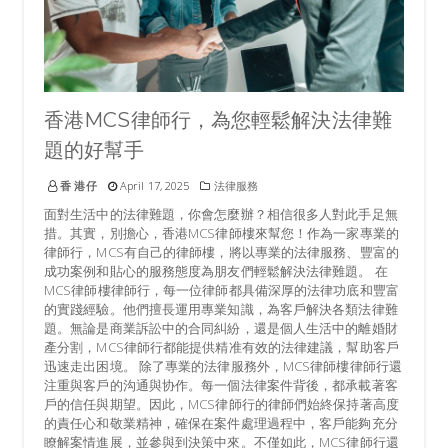
香港MCS律師行，為您輕鬆解決法律難
題的好幫手
香 港仔
April 17, 2025
法律服務
面對生活中的法律難題，你會怎麼辦？相信很多人對此手足無
措。其實，別擔心，香港MCS律師樓來幫您！作為一家專業的
律師行，MCS有自己的律師樓，將以專業的法律服務、豐富的
成功案例和貼心的服務態度為朋友們輕鬆解決法律難題。 在
MCS律師樓律師行，每一位律師都具備深厚的法律功底和豐富
的實踐經驗。他們擅長運用專業知識，為客戶解決各類法律難
題。無論是商業訴訟中的合同糾紛，還是個人生活中的離婚財
產分割，MCS律師行都能提供精准有效的法律建議，幫助客戶
迅速走出困境。 除了專業的法律服務外，MCS律師樓律師行還
注重與客戶的沟通與协作。每一個法律案件背後，都承載著客
戶的信任與期望。因此，MCS律師行的律師們始終保持著高度
的責任心和敬業精神，確保在案件處理過程中，客戶能夠充分
瞭解案情進展，並參與到決策中來。不僅如此，MCS律師行還