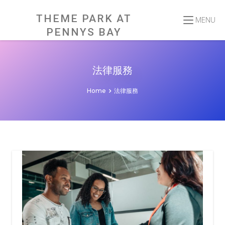
Skip
to
content
THEME PARK AT
MENU
PENNYS BAY
法律服務
Home
法律服務