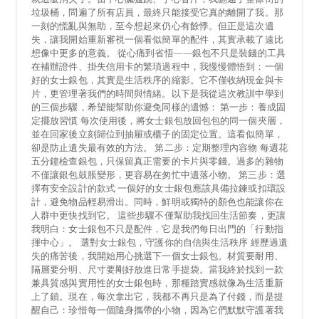
垃圾桶，問遍了所有店員，最終只能接受它真的離開了我。那
一刻的慌亂與無助，至今想起來仍心有餘悸。但正是這次遺
失，讓我開始重新審視一個看似簡單的配件，其實承載了遠比
想像中更多的意義。 從心痛到省悟——銀包不只是裝錢的工具
在補辦證件、掛失信用卡的繁瑣過程中，我慢慢體悟到：一個
好的女士銀包，其實是生活秩序的縮影。它不僅收納現金與卡
片，更管理著我們的時間與情緒。以下是我從這次教訓中學到
的三個步驟，希望能幫助你避免同樣的遺憾： 第一步：養成固
定擺放習慣 每次使用後，將女士銀包放回包包的同一個夾層，
並在回家後立刻歸位到抽屜或櫃子的固定位置。這看似簡單，
卻是防止遺失最有效的方法。 第二步：定期整理內容物 每週花
五分鐘檢查銀包，只保留真正需要的卡片與零錢。過多的雜物
不僅讓銀包鼓脹變形，更容易在匆忙中遺落小物。 第三步：選
擇有安全設計的款式 一個好的女士銀包應該具備拉鍊或扣環設
計，避免物品輕易滑出。同時，鮮明或獨特的顏色也能讓你在
人群中更快找到它。 這些步驟不僅幫助我找回生活節奏，更讓
我明白：女士銀包不只是配件，它是我們每日出門的「行動指
揮中心」。 選對女士銀包，守護你的自信與生活秩序 經歷過遺
失的痛苦後，我開始用心挑選下一個女士銀包。材質要耐用、
隔層要分明、尺寸要剛好放進日常手提袋。當我終於找到一款
兼具質感與實用性的女士銀包時，那種踏實感就像為生活重新
上了鎖。現在，每次拿出它，我都不再只是為了付錢，而是提
醒自己：珍惜每一個隨身攜帶的小物，因為它們默默守護著我