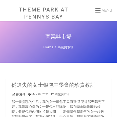
Skip
to
content
THEME PARK AT
MENU
PENNYS BAY
商業與市場
Home
商業與市場
從遺失的女士銀包中學會的珍貴教訓
香 港仔
May 29, 2026
商業與市場
那一個慌亂的午后，我的女士銀包不翼而飛 還記得那天陽光正
好，我帶著心愛的女士銀包出門購物，卻在轉角咖啡廳結帳
時，發現包包內側的拉鍊大開——那個陪伴我兩年的女士銀包
就這麼消失了。當下心臟猛跳、手心冒汗，我翻遍了整條街的