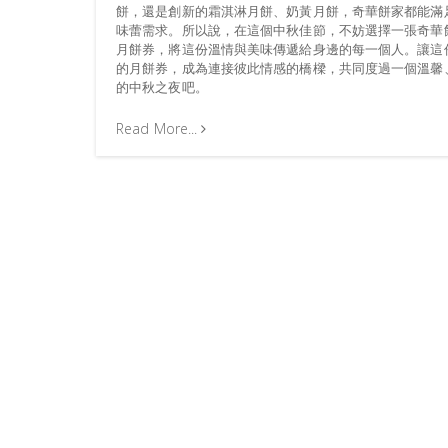
餅，還是創新的霜淇淋月餅、奶黃月餅，奇華餅家都能滿
味蕾需求。所以說，在這個中秋佳節，不妨選擇一張奇華
月餅券，將這份溫情與美味傳遞給身邊的每一個人。讓這
的月餅券，成為連接彼此情感的橋樑，共同度過一個溫馨
的中秋之夜吧。
Read More...