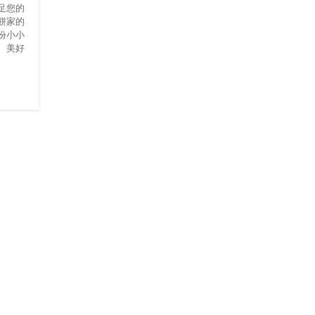
足您的
餅家的
份小小
、美好