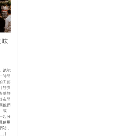
美味
，總能
一時間
的工藝
月餅券
奇華餅
好友間
讓他們
。或
一起分
且使用
網站，
仁月