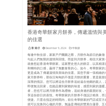
香港奇華餅家月餅券，傳遞溫情與
的佳選
香 港仔
December 9, 2024
中秋節
每逢中秋佳節，家家戶戶團圓之際，月餅作為節日的象徵
勾起人們無限的溫情與回憶。而提到月餅券，相信大家第
就會想起香港奇華餅家。這家歷史悠久的餅店，以其精湛
和獨特的口感，贏得了無數食客的心。如今，奇華餅家的
更是成為了傳遞溫情與美味的佳選。當您手握一張精緻的
家月餅券時，那份沉甸甸的不僅是月餅的重量，更是親朋
深厚的情誼。您可以將這份月餅券送給遠在他鄉的親人，
即便無法回家，也能品嘗到家鄉的味道，感受到家的溫暖
者，您也可以將月餅券作為禮物，送給身邊的親朋好友，
享這份節日的喜悅。奇華餅家的月餅券不僅設計精美，而
便捷。只需在指定的時間內，前往奇華餅家的門店或官方
就可以兌換到心儀的月餅。無論是傳統的雙黃白蓮蓉、五