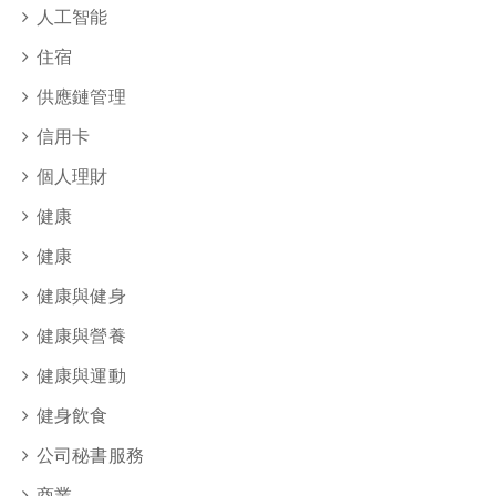
人工智能
住宿
供應鏈管理
信用卡
個人理財
健康
健康
健康與健身
健康與營養
健康與運動
健身飲食
公司秘書服務
商業