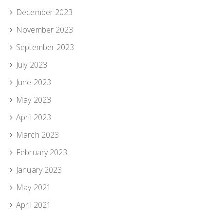
December 2023
November 2023
September 2023
July 2023
June 2023
May 2023
April 2023
March 2023
February 2023
January 2023
May 2021
April 2021