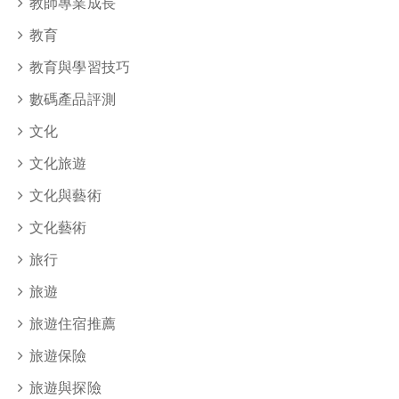
教師專業成長
教育
教育與學習技巧
數碼產品評測
文化
文化旅遊
文化與藝術
文化藝術
旅行
旅遊
旅遊住宿推薦
旅遊保險
旅遊與探險