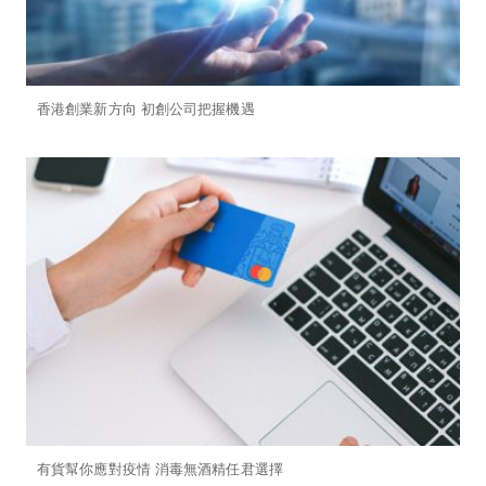
香港創業新方向 初創公司把握機遇
有貨幫你應對疫情 消毒無酒精任君選擇