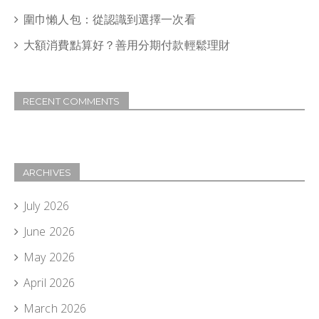
圍巾懶人包：從認識到選擇一次看
大額消費點算好？善用分期付款輕鬆理財
RECENT COMMENTS
ARCHIVES
July 2026
June 2026
May 2026
April 2026
March 2026