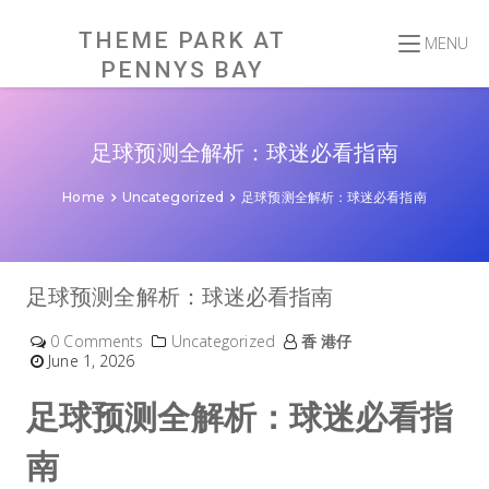
Skip
to
content
THEME PARK AT
MENU
PENNYS BAY
足球预测全解析：球迷必看指南
Home
Uncategorized
足球预测全解析：球迷必看指南
足球预测全解析：球迷必看指南
0 Comments
Uncategorized
香 港仔
June 1, 2026
足球预测全解析：球迷必看指
南