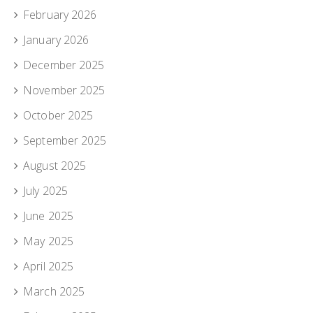
February 2026
January 2026
December 2025
November 2025
October 2025
September 2025
August 2025
July 2025
June 2025
May 2025
April 2025
March 2025