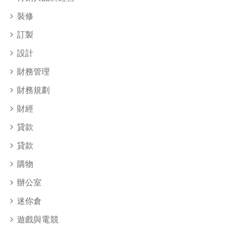
裝修
訂製
設計
財務管理
財務規劃
財經
貸款
貸款
購物
辦公室
迷你倉
遊戲與電競