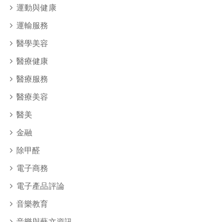
運動與健康
運輸服務
醫學美容
醫療健康
醫療服務
醫療美容
醫美
金融
除甲醛
電子商務
電子產品評論
音樂教育
音樂與藝文資訊