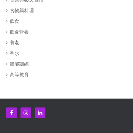
食物與料理
飲食
飲食營養
養老
香水
體能訓練
高等教育