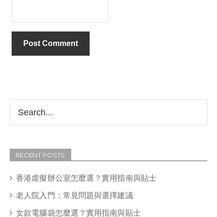
RECENT POSTS
香港虛擬辦公室怎麼選？實用指南與貼士
老人院入門：常見問題與選擇建議
女款電腦袋怎麼選？實用指南與貼士