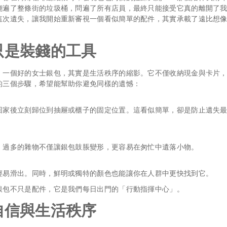
翻遍了整條街的垃圾桶，問遍了所有店員，最終只能接受它真的離開了
這次遺失，讓我開始重新審視一個看似簡單的配件，其實承載了遠比想
只是裝錢的工具
：一個好的女士銀包，其實是生活秩序的縮影。它不僅收納現金與卡片
的三個步驟，希望能幫助你避免同樣的遺憾：
回家後立刻歸位到抽屜或櫃子的固定位置。這看似簡單，卻是防止遺失
。過多的雜物不僅讓銀包鼓脹變形，更容易在匆忙中遺落小物。
輕易滑出。同時，鮮明或獨特的顏色也能讓你在人群中更快找到它。
銀包不只是配件，它是我們每日出門的「行動指揮中心」。
自信與生活秩序