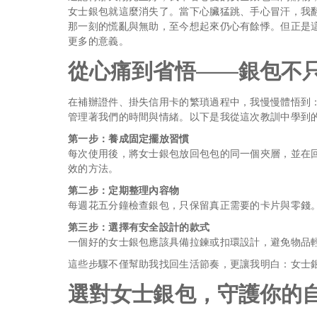
女士銀包就這麼消失了。當下心臟猛跳、手心冒汗，我
那一刻的慌亂與無助，至今想起來仍心有餘悸。但正是
更多的意義。
從心痛到省悟——銀包不
在補辦證件、掛失信用卡的繁瑣過程中，我慢慢體悟到
管理著我們的時間與情緒。以下是我從這次教訓中學到
第一步：養成固定擺放習慣
每次使用後，將女士銀包放回包包的同一個夾層，並在
效的方法。
第二步：定期整理內容物
每週花五分鐘檢查銀包，只保留真正需要的卡片與零錢
第三步：選擇有安全設計的款式
一個好的女士銀包應該具備拉鍊或扣環設計，避免物品
這些步驟不僅幫助我找回生活節奏，更讓我明白：女士
選對女士銀包，守護你的