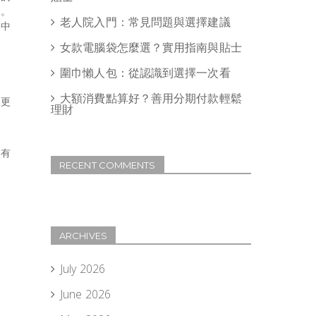
我。
老人院入門：常見問題與選擇建議
像中
女款電腦袋怎麼選？實用指南與貼士
圍巾懶人包：從認識到選擇一次看
大額消費點算好？善用分期付款輕鬆
，更
理財
最有
RECENT COMMENTS
ARCHIVES
July 2026
June 2026